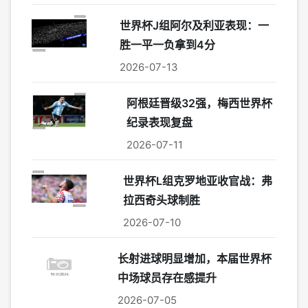
世界杯J组阿尔及利亚表现：一
胜一平一负拿到4分
2026-07-13
阿根廷晋级32强，梅西世界杯
纪录表现复盘
2026-07-11
世界杯L组克罗地亚收官战：弗
拉西奇头球制胜
2026-07-10
长射进球明显增加，本届世界杯
中场球员存在感提升
2026-07-05