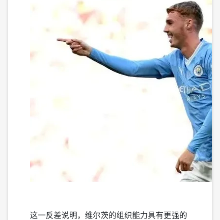
这一反差说明，维尔茨的组织能力具有更强的