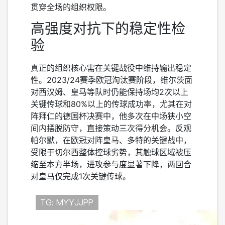
贯穿全场的组织权限。
高强度对抗下的稳定性检
验
真正的组织核心需在关键战役中维持输出稳定
性。2023/24赛季欧冠淘汰赛阶段，维尔茨面
对西汉姆、皇马等队时仍能保持场均2次以上
关键传球和80%以上的传球成功率，尤其在对
阵拜仁的德国杯决赛中，他多次在中场狭小空
间内摆脱防守，直接策动三次得分机会。反观
帕尔默，在欧冠对阵皇马、多特的关键战中，
受限于切尔西整体控球劣势，其触球区域被压
缩至本方半场，进攻参与度显著下降，两回合
对皇马仅完成1次关键传球。