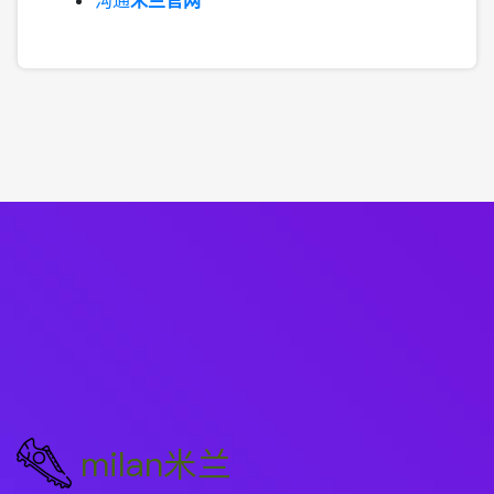
沟通
米兰官网