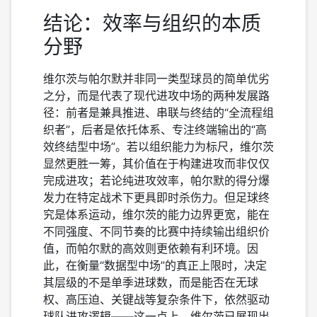
结论：效率与组织的本质
分野
维尔茨与帕尔默并非同一类型球员的简单优劣
之分，而是代表了现代进攻中场的两种发展路
径：前者是兼具推进、串联与终结的“全流程组
织者”，后者是依托体系、专注终端输出的“高
效终结型中场”。若以组织能力为标尺，维尔茨
显然更胜一筹，其价值在于构建进攻而非仅仅
完成进攻；若论纯进攻效率，帕尔默的得分爆
发力在特定战术下更具即时杀伤力。但足球终
究是体系运动，维尔茨的能力边界更宽，能在
不同强度、不同节奏的比赛中持续输出组织价
值，而帕尔默的高效则更依赖有利环境。因
此，在衡量“数据型中场”的真正上限时，决定
其层级的不是单季进球数，而是能否在无球
权、高压迫、关键战等复杂条件下，依然驱动
球队进攻逻辑——这一点上，维尔茨已展现出