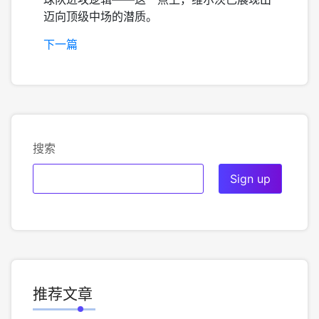
迈向顶级中场的潜质。
下一篇
搜索
推荐文章