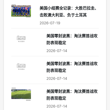
美国小组赛全记录：大胜巴拉圭、
击败澳大利亚、负于土耳其
2026-07-19
美国零封波黑：淘汰赛首战攻
防表现稳定
2026-07-14
美国零封波黑：淘汰赛首战攻
防表现稳定
2026-07-14
美国零封波黑：淘汰赛首战攻
防表现稳定
2026-07-14