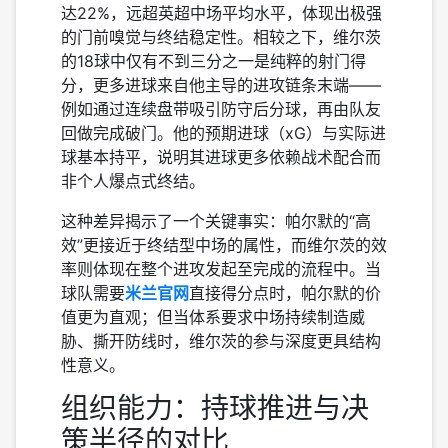
达22%，远超英超中场平均水平，体现出极强
的门前嗅觉与终结稳定性。相较之下，维尔茨
的18球中仅有不到三分之一是纯粹的射门得
分，更多进球来自他主导的进攻链条末端——
例如通过连续盘带吸引防守后分球，再由队友
回做完成破门。他的预期进球（xG）与实际进
球基本持平，说明其进球更多依赖战术配合而
非个人爆点式终结。
这种差异揭示了一个关键事实：帕尔默的“高
效”更接近于终结型中场的属性，而维尔茨的效
率则体现在整个进攻发起至完成的流程中。当
球队需要
米兰官网
直接得分点时，帕尔默的价
值更为直观；但当体系要求中场持续制造威
胁、撕开防线时，维尔茨的参与深度更具结构
性意义。
组织能力：持球推进与决
策半径的对比