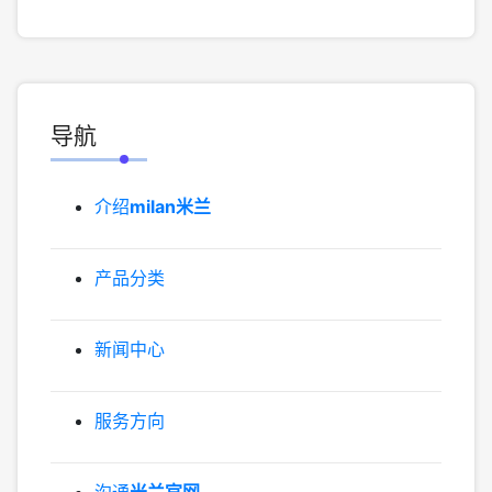
导航
介绍
milan米兰
产品分类
新闻中心
服务方向