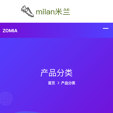
产品分类
首页
产品分类