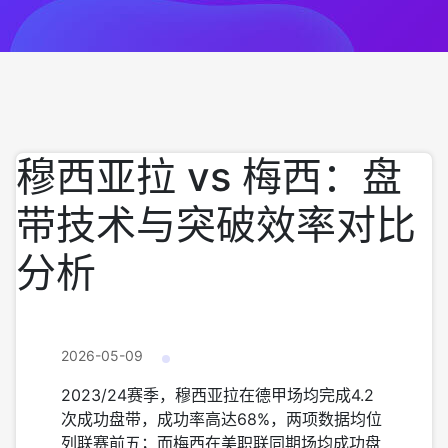
穆西亚拉 vs 梅西：盘
带技术与突破效率对比
分析
2026-05-09
2023/24赛季，穆西亚拉在德甲场均完成4.2
次成功盘带，成功率高达68%，两项数据均位
列联赛前五；而梅西在美职联同期场均成功盘