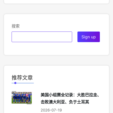
搜索
推荐文章
美国小组赛全记录：大胜巴拉圭、
击败澳大利亚、负于土耳其
2026-07-19