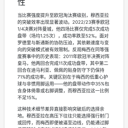
性
当比赛强度提升至欧冠淘汰赛级别，穆西亚拉
的突破效率出现显著波动。2022/23赛季欧冠
1/4决赛对阵曼城，他四场比赛仅完成5次成功
盘带（场均1.25次），成功率跌至52%。面对
罗德里与斯通斯的协防压迫，其依赖速度与变
向的突破模式被有效限制。反观梅西在同等强
度赛事中的历史表现：2011年欧冠半决赛对阵
皇马，他两回合完成11次成功盘带，其中第二
回合在迪马利亚、佩佩的贴身防守下仍保持
71%的成功率。关键区别在于梅西的低重心护
球与非惯用脚运用——他的盘带动作中35%包
含身体倚靠或右脚调整，而穆西亚拉这一比例
不足15%。
这种技术细节差异直接影响突破后的选择余
地。穆西亚拉在高压下往往只能选择强行射门
或回传，而梅西即便被逼至边线，仍能通过脚