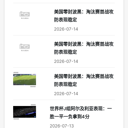
美国零封波黑：淘汰赛首战攻
防表现稳定
2026-07-14
美国零封波黑：淘汰赛首战攻
防表现稳定
2026-07-14
美国零封波黑：淘汰赛首战攻
防表现稳定
2026-07-14
世界杯J组阿尔及利亚表现：一
胜一平一负拿到4分
2026-07-13