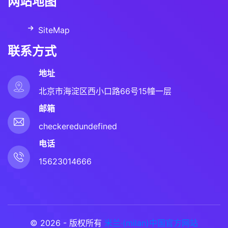
网站地图
SiteMap
联系方式
地址
北京市海淀区西小口路66号15幢一层
邮箱
checkeredundefined
电话
15623014666
© 2026 - 版权所有
米兰·(milan)中国官方网站