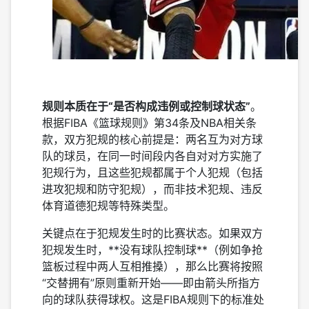
规则本质在于“是否构成违例或控制球状态”
。
根据FIBA《篮球规则》第34条及NBA相关条
款，双方犯规的核心前提是：两名互为对方球
队的球员，在同一时间段内各自对对方实施了
犯规行为，且这些犯规都属于个人犯规（包括
进攻犯规和防守犯规），而非技术犯规、违反
体育道德犯规等特殊类型。
关键点在于犯规发生时的比赛状态。如果双方
犯规发生时，**没有球队控制球**（例如争抢
篮板过程中两人互相推搡），那么比赛将按照
“交替拥有”原则重新开始——即由箭头所指方
向的球队获得球权。这是FIBA规则下的标准处