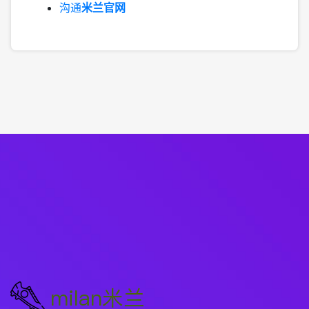
沟通
米兰官网