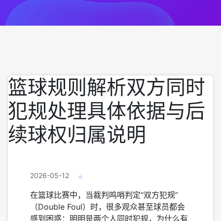
篮球规则解析双方同时
犯规处理具体依据与后
续球权归属说明
2026-05-12
在篮球比赛中，当裁判鸣哨判定“双方犯规”
（Double Foul）时，很多观众甚至球员都会
感到困惑：明明是两个人同时犯规，为什么有