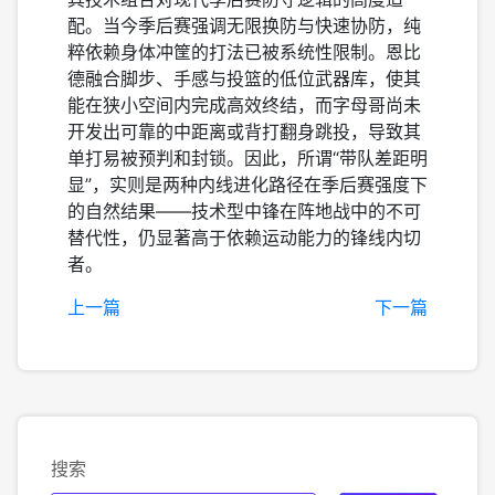
配。当今季后赛强调无限换防与快速协防，纯
粹依赖身体冲筐的打法已被系统性限制。恩比
德融合脚步、手感与投篮的低位武器库，使其
能在狭小空间内完成高效终结，而字母哥尚未
开发出可靠的中距离或背打翻身跳投，导致其
单打易被预判和封锁。因此，所谓“带队差距明
显”，实则是两种内线进化路径在季后赛强度下
的自然结果——技术型中锋在阵地战中的不可
替代性，仍显著高于依赖运动能力的锋线内切
者。
上一篇
下一篇
搜索