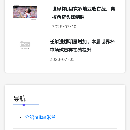
世界杯L组克罗地亚收官战：弗
拉西奇头球制胜
2026-07-10
长射进球明显增加，本届世界杯
中场球员存在感提升
2026-07-05
导航
介绍
milan米兰