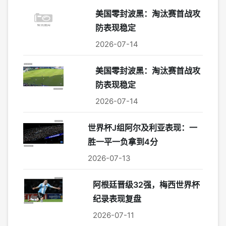
美国零封波黑：淘汰赛首战攻
防表现稳定
2026-07-14
美国零封波黑：淘汰赛首战攻
防表现稳定
2026-07-14
世界杯J组阿尔及利亚表现：一
胜一平一负拿到4分
2026-07-13
阿根廷晋级32强，梅西世界杯
纪录表现复盘
2026-07-11