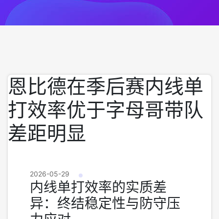
恩比德在季后赛内线单
打效率优于字母哥带队
差距明显
2026-05-29
内线单打效率的实质差
异：终结稳定性与防守压