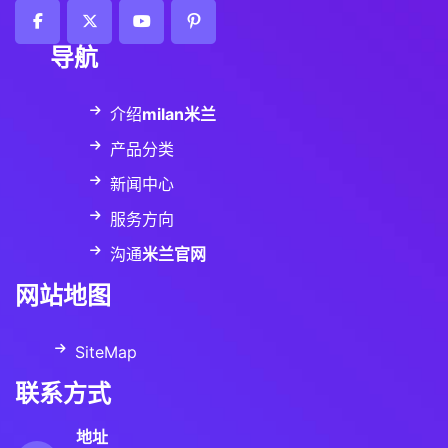
导航
介绍
milan米兰
产品分类
新闻中心
服务方向
沟通
米兰官网
网站地图
SiteMap
联系方式
地址