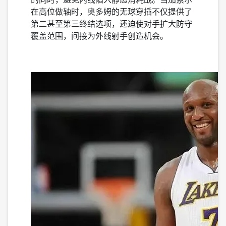
在高位做轴时，奥多姆的无球穿插不仅提供了
第二甚至第三终结选项，还迫使对手扩大防守
覆盖范围，间接为外线射手创造机会。