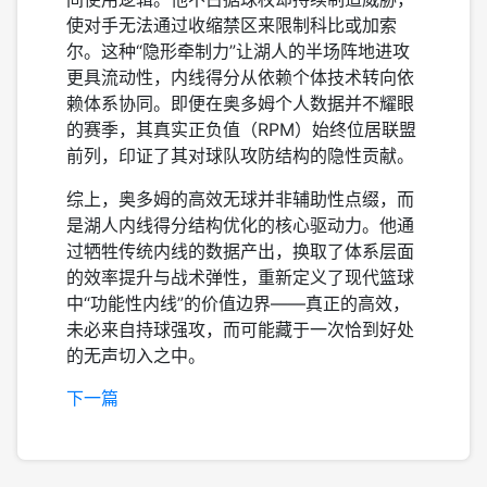
使对手无法通过收缩禁区来限制科比或加索
尔。这种“隐形牵制力”让湖人的半场阵地进攻
更具流动性，内线得分从依赖个体技术转向依
赖体系协同。即便在奥多姆个人数据并不耀眼
的赛季，其真实正负值（RPM）始终位居联盟
前列，印证了其对球队攻防结构的隐性贡献。
综上，奥多姆的高效无球并非辅助性点缀，而
是湖人内线得分结构优化的核心驱动力。他通
过牺牲传统内线的数据产出，换取了体系层面
的效率提升与战术弹性，重新定义了现代篮球
中“功能性内线”的价值边界——真正的高效，
未必来自持球强攻，而可能藏于一次恰到好处
的无声切入之中。
下一篇