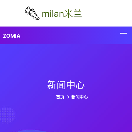
新闻中心
首页
新闻中心