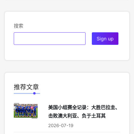
搜索
推荐文章
美国小组赛全记录：大胜巴拉圭、
击败澳大利亚、负于土耳其
2026-07-19