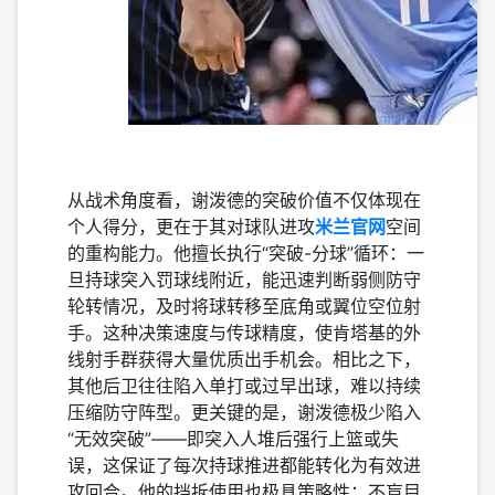
从战术角度看，谢泼德的突破价值不仅体现在
个人得分，更在于其对球队进攻
米兰官网
空间
的重构能力。他擅长执行“突破-分球”循环：一
旦持球突入罚球线附近，能迅速判断弱侧防守
轮转情况，及时将球转移至底角或翼位空位射
手。这种决策速度与传球精度，使肯塔基的外
线射手群获得大量优质出手机会。相比之下，
其他后卫往往陷入单打或过早出球，难以持续
压缩防守阵型。更关键的是，谢泼德极少陷入
“无效突破”——即突入人堆后强行上篮或失
误，这保证了每次持球推进都能转化为有效进
攻回合。他的挡拆使用也极具策略性：不盲目