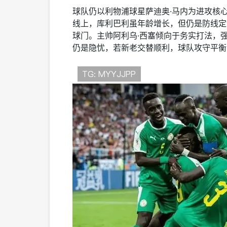
球队仍以利物浦球星萨迪奥·马内为进攻核
线上，库利巴利虽年龄增长，但仍是防线定
球门。主帅阿利乌·西塞倾向于务实打法，
仍是隐忧，若新老交替顺利，球队攻守平衡