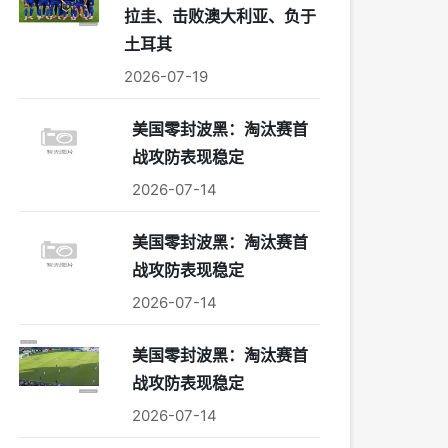
拉圭、击败澳大利亚、负于
土耳其
2026-07-19
美国零封波黑：淘汰赛首
战攻防表现稳定
2026-07-14
美国零封波黑：淘汰赛首
战攻防表现稳定
2026-07-14
美国零封波黑：淘汰赛首
战攻防表现稳定
2026-07-14