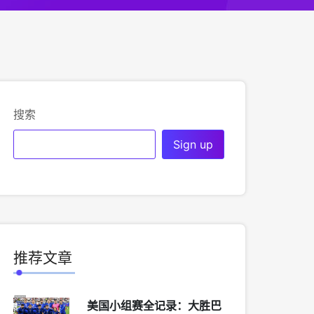
搜索
推荐文章
美国小组赛全记录：大胜巴