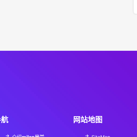
导航
网站地图