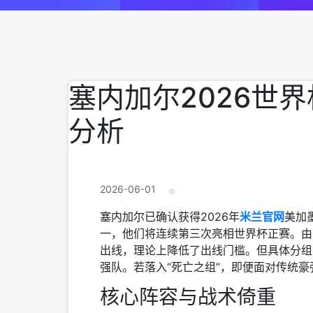
塞内加尔2026世
分析
2026-06-01
塞内加尔已确认获得2026年
米兰官网
美加
一，他们将连续第三次亮相世界杯正赛。由
出线，理论上降低了出线门槛。但具体分组
强队。若落入“死亡之组”，即便面对传统
核心阵容与战术倚重