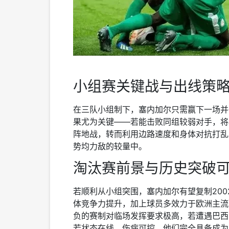
小组赛关键战与出线策
在三队小组制下，塞内加尔只需赢下一场并
果尤为关键——若能击败同组较弱对手，将
阵地战，转而利用边路速度和身体对抗打乱
势均力敌的较量中。
淘汰赛前景与历史突破
若顺利从小组突围，塞内加尔有望复制20
体竞争力提升，加上球员多效力于欧洲主流
负的赛制对临场发挥要求极高，若遭遇巴西
若状态在线、伤病可控，他们完全具备成为