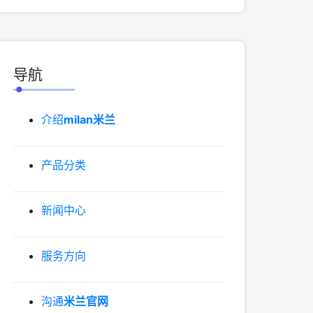
导航
介绍
milan米兰
产品分类
新闻中心
服务方向
沟通
米兰官网